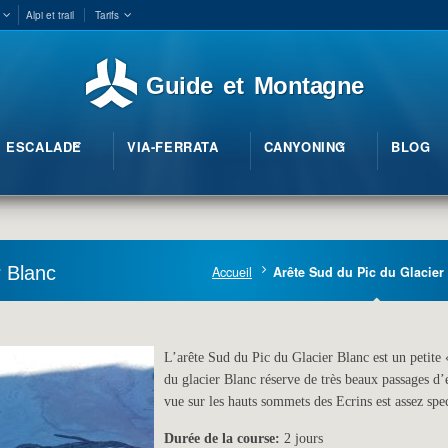
Alpi et trail
Tarifs
Guide et Montagne
ESCALADE
VIA-FERRATA
CANYONING
BLOG
r Blanc
Accueil
Arête Sud du Pic du Glacier
L’arête Sud du Pic du Glacier Blanc est un petite 
du glacier Blanc réserve de très beaux passages d
vue sur les hauts sommets des Ecrins est assez spe
Durée de la course:
2 jours