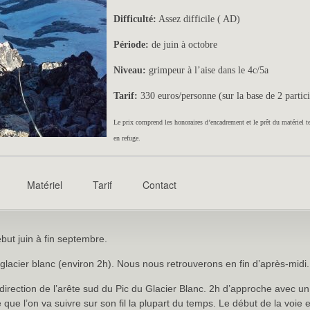
Difficulté:
Assez difficile ( AD)
Période:
de juin à octobre
Niveau:
grimpeur à l’aise dans le 4c/5a
Tarif:
330 euros/personne (sur la base de 2 partic
Le prix comprend les honoraires d’encadrement et le prêt du matériel t
en refuge.
Matériel
Tarif
Contact
but juin à fin septembre.
lacier blanc (environ 2h). Nous nous retrouverons en fin d’après-midi.
direction de l’arête sud du Pic du Glacier Blanc. 2h d’approche avec un
ue l’on va suivre sur son fil la plupart du temps. Le début de la voie es