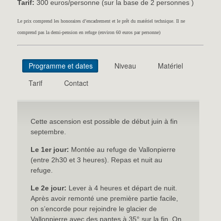
Tarif:
300 euros/personne (sur la base de 2 personnes )
Le prix comprend les honoraires d’encadrement et le prêt du matériel technique. Il ne
comprend pas la demi-pension en refuge (environ 60 euros par personne)
Programme et dates
Niveau
Matériel
Tarif
Contact
Cette ascension est possible de début juin à fin
septembre.
Le 1er jour:
Montée au refuge de Vallonpierre
(entre 2h30 et 3 heures). Repas et nuit au
refuge.
Le 2e jour:
Lever à 4 heures et départ de nuit.
Après avoir remonté une première partie facile,
on s’encorde pour rejoindre le glacier de
Vallonpierre avec des pantes à 35° sur la fin. On