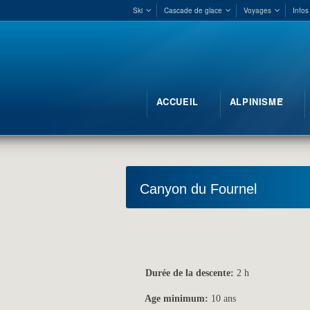
Ski
Cascade de glace
Voyages
Infos
ACCUEIL
ALPINISME
Canyon du Fournel
Durée de la descente:
2 h
Age minimum:
10 ans