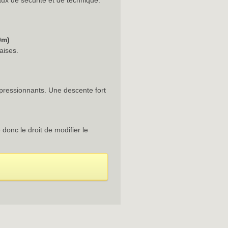
ux de sécurité et de technique.
0m)
aises.
pressionnants. Une descente fort
onc le droit de modifier le