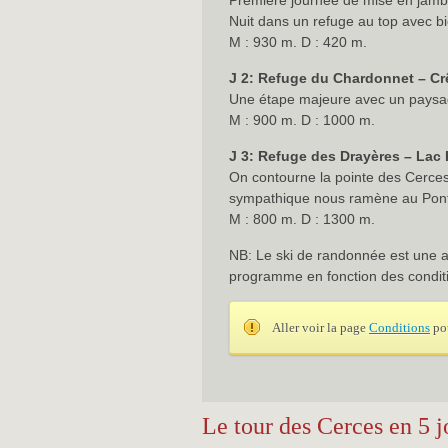
Première journée de mise en jambe
Nuit dans un refuge au top avec b
M : 930 m. D : 420 m.
J 2: Refuge du Chardonnet – Cr
Une étape majeure avec un paysage 
M : 900 m. D : 1000 m.
J 3: Refuge des Drayères – Lac 
On contourne la pointe des Cerces
sympathique nous ramène au Pont 
M : 800 m. D : 1300 m.
NB: Le ski de randonnée est une ac
programme en fonction des conditi
Aller voir la page
Conditions
pou
Le tour des Cerces en 5 j