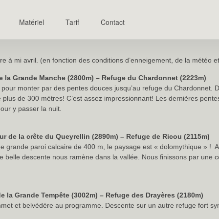
Matériel
Tarif
Contact
e à mi avril. (en fonction des conditions d’enneigement, de la météo et 
de la Grande Manche (2800m) – Refuge du Chardonnet (2223m)
e pour monter par des pentes douces jusqu’au refuge du Chardonnet. D
e plus de 300 mètres! C’est assez impressionnant! Les dernières pentes
our y passer la nuit.
r de la crête du Queyrellin (2890m) – Refuge de Ricou (2115m)
e grande paroi calcaire de 400 m, le paysage est « dolomythique » ! Ap
e belle descente nous ramène dans la vallée. Nous finissons par une
de la Grande Tempête (3002m) – Refuge des Drayères (2180m)
mmet et belvédère au programme. Descente sur un autre refuge fort s