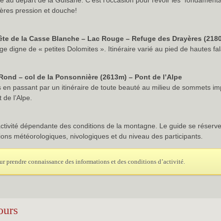
 au départ de la Guisane. C’est l’occasion pour revoir les fondamenta
ières pression et douche!
ête de la Casse Blanche – Lac Rouge – Refuge des Drayères (218
digne de « petites Dolomites ». Itinéraire varié au pied de hautes fal
Rond – col de la Ponsonnière (2613m) – Pont de l’Alpe
 en passant par un itinéraire de toute beauté au milieu de sommets im
de l’Alpe.
tivité dépendante des conditions de la montagne. Le guide se réserve d
ons météorologiques, nivologiques et du niveau des participants.
r prendre connaissance des informations et des conditions d’activité.
ours