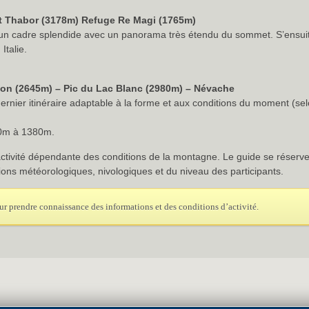
t Thabor (3178m) Refuge Re Magi (1765m)
 un cadre splendide avec un panorama très étendu du sommet. S’ensuit
Italie.
llon (2645m) – Pic du Lac Blanc (2980m) – Névache
ernier itinéraire adaptable à la forme et aux conditions du moment (sel
50m à 1380m.
tivité dépendante des conditions de la montagne. Le guide se réserve d
ons météorologiques, nivologiques et du niveau des participants.
r prendre connaissance des informations et des conditions d’activité.