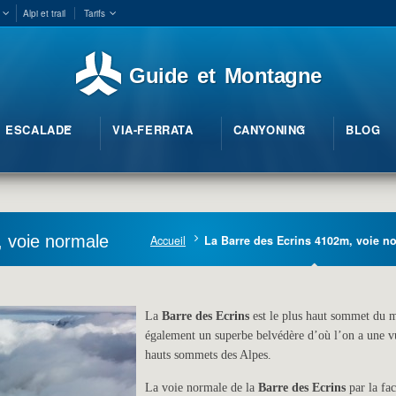
Alpi et trail
Tarifs
Guide et Montagne
ESCALADE
VIA-FERRATA
CANYONING
BLOG
 voie normale
Accueil
La Barre des Ecrins 4102m, voie n
La
Barre des Ecrins
est le plus haut sommet du m
également un superbe belvédère d’où l’on a une v
hauts sommets des Alpes.
La voie normale de la
Barre des Ecrins
par la fac