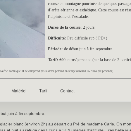
course en montagne ponctuée de quelques passages 
d’arête aérienne et esthétique. Cette course est ré
l’alpinisme et l’escalade.
Durée de la course:
2 jours
Difficulté:
Peu difficile sup ( PD+)
Période:
de début juin à fin septembre
Tarif: 60
0 euros/personne (sur la base de 2 partic
matériel technique. Il ne comprend pas la demi-pension en refuge (environ 65 euros par personne)
Matériel
Tarif
Contact
but juin à fin septembre.
lacier blanc (environ 2h) au départ du Pré de madame Carle. On mont
s et nuit au refuge des Ecrins à 3170 mètres d’altitude. Très belle vue 