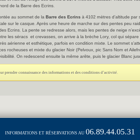
nord de la Barre des Ecrins.
ontée au sommet de la
Barre des Ecrins
à 4102 mètres d’altitude par 
rontale sur le casque. Après une heure de marche sur des pentes peu rai
es Ecrins. La pente se redresse alors, mais les pentes de neige n’excè
e les séracs et crevasses, on arrive à la brèche Lory, col qui sépare
très aérienne et esthétique, parfois en condition mixte. Le sommet s’at
ces rocheuses et mixte du glacier Noir (Pelvoux, pic Sans Nom et Ailefro
visibilité. On redescend ensuite la même arête, puis le glacier Blanc jusq
ur prendre connaissance des informations et des conditions d’activité.
06.89.44.05.31
INFORMATIONS ET RÉSERVATIONS AU