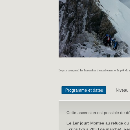
Le prix comprend les honoraires d’encadrement et le prêt du 
Programme et dates
Niveau
Cette ascension est possible de dé
Le 1er jour:
Montée au refuge du g
Ecrins (2h à 2h30 de marche). Repa