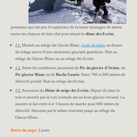
personnes qui ont peu d’expérience de la haute montagne de mettre
toutes les chances de leur côté pour réussir le
dôme des Ecrins
.
J 1:
Montée au refuge du Glacier Blanc,
école de glace
au dessus
du refuge suivie d’une randonnée glaciaire grandiose. Nuit au
refuge du Glacier Blanc ou au refuge des Ecrins.
J 2:
Selon les conditions, ascension du
Pic du glacier d’Arsine
, du
Pic glacier Blanc
ou de
Roche Faurio
. Entre 700 et 800 mètres de
dénivelé positif. Nuit au refuge des Ecrins.
J 3:
Ascension du
Dôme de neige des Ecrins
. Départ tôt dans la
nuit et montée par la voie normale sur un beau glacier crevassé. La
montée se fait entre 4 et 5 heures de marche pour 900 mètres de
dénivelé. Descente par le même itinéraire jusqu’au refuge du
Glacier Blanc.
Durée du stage:
3 jours