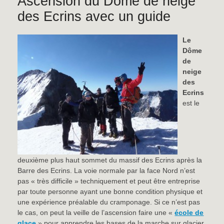
Ascension du Dôme de neige
des Ecrins avec un guide
Le
Dôme
de
neige
des
Ecrins
est le
deuxième plus haut sommet du massif des Ecrins après la
Barre des Ecrins. La voie normale par la face Nord n’est
pas « très difficile » techniquement et peut être entreprise
par toute personne ayant une bonne condition physique et
une expérience préalable du cramponage. Si ce n’est pas
le cas, on peut la veille de l’ascension faire une «
école de
glace
» pour apprendre les bases de la marche sur glacier