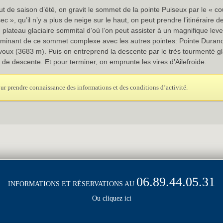
t de saison d’été, on gravit le sommet de la pointe Puiseux par le « c
 sec », qu’il n’y a plus de neige sur le haut, on peut prendre l’itinérair
nd plateau glaciaire sommital d’où l’on peut assister à un magnifique lev
ulminant de ce sommet complexe avec les autres pointes: Pointe Durand
voux (3683 m). Puis on entreprend la descente par le très tourmenté gl
 de descente. Et pour terminer, on emprunte les vires d’Ailefroide.
ur prendre connaissance des informations et des conditions d’activité.
06.89.44.05.31
INFORMATIONS ET RÉSERVATIONS AU
Ou cliquez ici