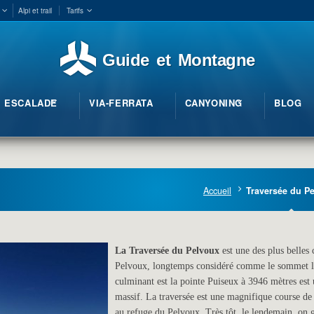
Alpi et trail
Tarifs
Guide et Montagne
ESCALADE
VIA-FERRATA
CANYONING
BLOG
Accueil
Traversée du P
La Traversée du Pelvoux
est une des plus belles
Pelvoux, longtemps considéré comme le sommet le 
culminant est la pointe Puiseux à 3946 mètres est
massif. La traversée est une magnifique course de
au refuge du Pelvoux. Très tôt, le lendemain, on g