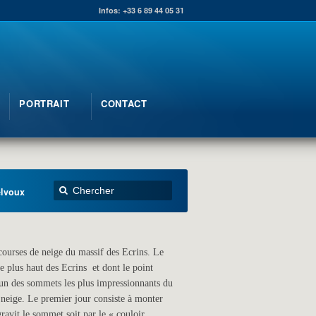
Infos: +33 6 89 44 05 31
PORTRAIT
CONTACT
elvoux
 courses de neige du massif des Ecrins. Le
plus haut des Ecrins et dont le point
 un des sommets les plus impressionnants du
 neige. Le premier jour consiste à monter
ravit le sommet soit par le « couloir