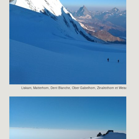
Liskam, Matterhorn, Dent Blanche, Ober Gabelhorn, Zinalrothorn et Weisshorn et