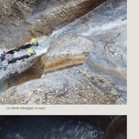
Le 2ème toboggan et saut.