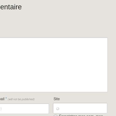
entaire
ail
*
Site
(will not be published)