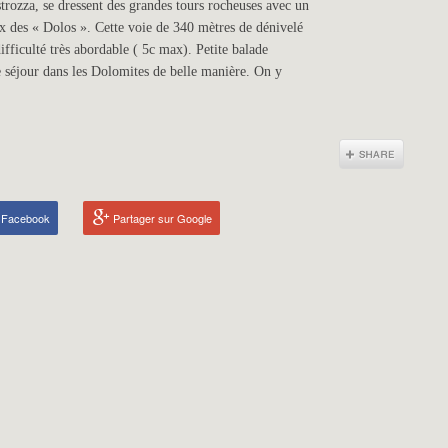
strozza, se dressent des grandes tours rocheuses avec un
ux des « Dolos ». Cette voie de 340 mètres de dénivelé
ifficulté très abordable ( 5c max). Petite balade
e séjour dans les Dolomites de belle manière. On y
r Facebook
Partager sur Google