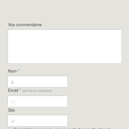
Vos commentaires
Nom
*
Email
*
(will not be published)
Site