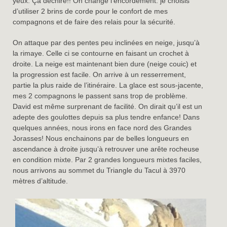
yeux. Ça déchire!! On change l’encordement: je choisis
d’utiliser 2 brins de corde pour le confort de mes
compagnons et de faire des relais pour la sécurité.
On attaque par des pentes peu inclinées en neige, jusqu’à
la rimaye. Celle ci se contourne en faisant un crochet à
droite. La neige est maintenant bien dure (neige couic) et
la progression est facile. On arrive à un resserrement,
partie la plus raide de l’itinéraire. La glace est sous-jacente,
mes 2 compagnons le passent sans trop de problème.
David est même surprenant de facilité. On dirait qu’il est un
adepte des goulottes depuis sa plus tendre enfance! Dans
quelques années, nous irons en face nord des Grandes
Jorasses! Nous enchainons par de belles longueurs en
ascendance à droite jusqu’à retrouver une arête rocheuse
en condition mixte. Par 2 grandes longueurs mixtes faciles,
nous arrivons au sommet du Triangle du Tacul à 3970
mètres d’altitude.