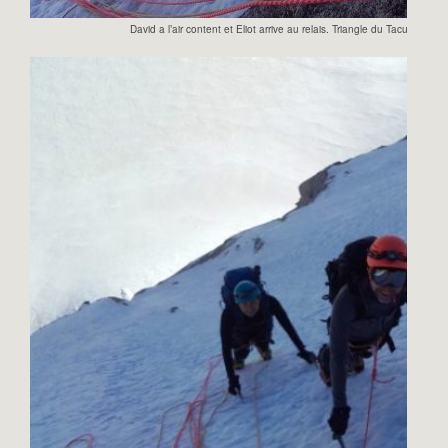
David a l’air content et Eliot arrive au relais. Triangle du Tacul.