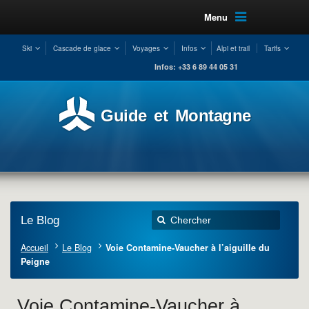
Menu
Ski
Cascade de glace
Voyages
Infos
Alpi et trail
Tarifs
Infos: +33 6 89 44 05 31
Guide et Montagne
Le Blog
Accueil
Le Blog
Voie Contamine-Vaucher à l’aiguille du
Peigne
Voie Contamine-Vaucher à