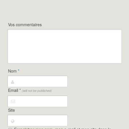
Vos commentaires
Nom
*
Email
*
(will not be published)
Site