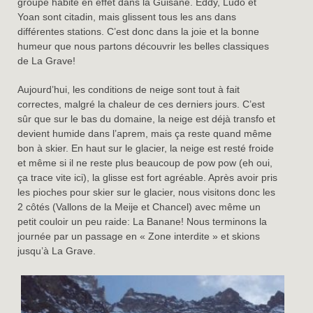
groupe habite en effet dans la Guisane. Eddy, Ludo et
Yoan sont citadin, mais glissent tous les ans dans
différentes stations. C’est donc dans la joie et la bonne
humeur que nous partons découvrir les belles classiques
de La Grave!
Aujourd’hui, les conditions de neige sont tout à fait
correctes, malgré la chaleur de ces derniers jours. C’est
sûr que sur le bas du domaine, la neige est déjà transfo et
devient humide dans l’aprem, mais ça reste quand même
bon à skier. En haut sur le glacier, la neige est resté froide
et même si il ne reste plus beaucoup de pow pow (eh oui,
ça trace vite ici), la glisse est fort agréable. Après avoir pris
les pioches pour skier sur le glacier, nous visitons donc les
2 côtés (Vallons de la Meije et Chancel) avec même un
petit couloir un peu raide: La Banane! Nous terminons la
journée par un passage en « Zone interdite » et skions
jusqu’à La Grave.