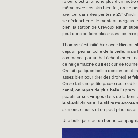
retour d’est à ramené plus d’un mètre
même avec nos skis bien fat, on ne peut
avancer dans des pentes à 25° d’incli
se déclencher et le manteau neigeux es
bien, la station de Crévoux est un sup
peut donc se faire plaisir sans se faire 
Thomas s’est initié hier avec Nico au sk
déjà un peu amoché de la veille, mais f
commence par un bel échauffement dan
de neige fraîche qu’il est dur de tourne
On fait quelques belles descentes et mê
assez bien pour tirer des droites! et f
On se fait une petite pause resto où 
nenni, on repart de plus belle l’aprem
peaufiner ses virages dans de la bonn
le téleski du haut. Le ski reste encore 
s’enfonce moins et on peut plus rester
Une belle journée en bonne compagnie