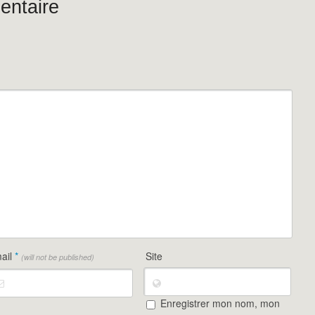
entaire
ail
*
Site
(will not be published)
Enregistrer mon nom, mon