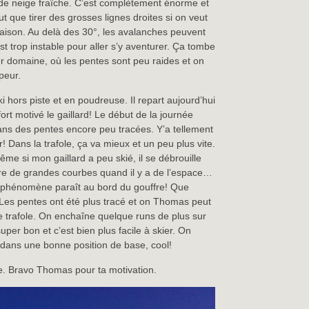
 de neige fraîche. C’est complètement énorme et
 que tirer des grosses lignes droites si on veut
naison. Au delà des 30°, les avalanches peuvent
t trop instable pour aller s’y aventurer. Ça tombe
er domaine, où les pentes sont peu raides et on
peur.
i hors piste et en poudreuse. Il repart aujourd’hui
ort motivé le gaillard! Le début de la journée
s des pentes encore peu tracées. Y’a tellement
r! Dans la trafole, ça va mieux et un peu plus vite.
me si mon gaillard a peu skié, il se débrouille
aire de grandes courbes quand il y a de l’espace…
le phénomène paraît au bord du gouffre! Que
. Les pentes ont été plus tracé et on Thomas peut
e trafole. On enchaîne quelque runs de plus sur
super bon et c’est bien plus facile à skier. On
 dans une bonne position de base, cool!
. Bravo Thomas pour ta motivation.