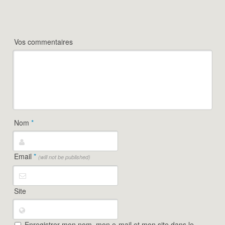
Vos commentaires
Nom
*
Email
*
(will not be published)
Site
Enregistrer mon nom, mon e-mail et mon site dans le