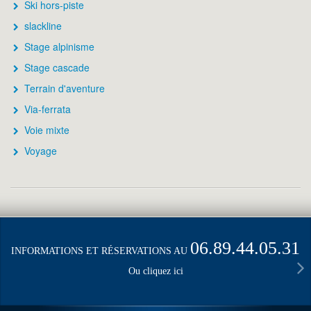
Ski hors-piste
slackline
Stage alpinisme
Stage cascade
Terrain d'aventure
Via-ferrata
Voie mixte
Voyage
06.89.44.05.31
INFORMATIONS ET RÉSERVATIONS AU
Ou cliquez ici