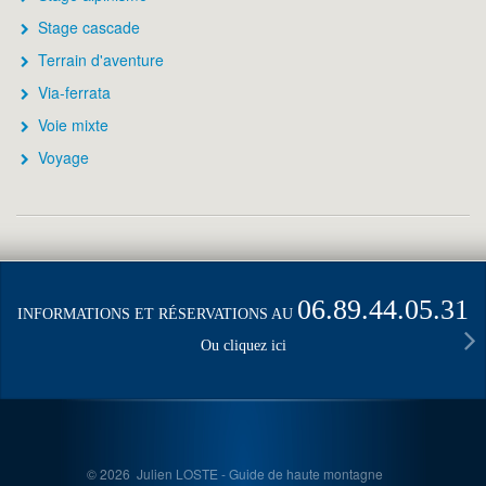
Stage cascade
Terrain d'aventure
Via-ferrata
Voie mixte
Voyage
06.89.44.05.31
INFORMATIONS ET RÉSERVATIONS AU
Ou cliquez ici
© 2026 Julien LOSTE - Guide de haute montagne