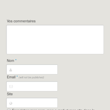
Vos commentaires
Nom
*
Email
*
(will not be published)
Site