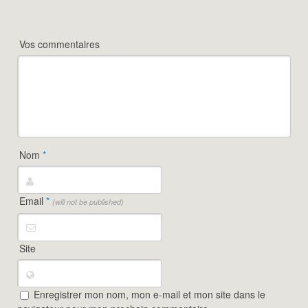
Vos commentaires
Nom
*
Email
*
(will not be published)
Site
Enregistrer mon nom, mon e-mail et mon site dans le