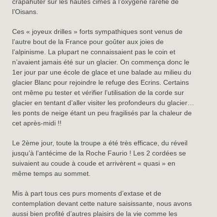
crapahuter sur les hautes cimes à l’oxygène raréfié de
l’Oisans.
Ces « joyeux drilles » forts sympathiques sont venus de
l’autre bout de la France pour goûter aux joies de
l’alpinisme. La plupart ne connaissaient pas le coin et
n’avaient jamais été sur un glacier. On commença donc le
1er jour par une école de glace et une balade au milieu du
glacier Blanc pour rejoindre le refuge des Ecrins. Certains
ont même pu tester et vérifier l’utilisation de la corde sur
glacier en tentant d’aller visiter les profondeurs du glacier…
les ponts de neige étant un peu fragilisés par la chaleur de
cet après-midi !!
Le 2ème jour, toute la troupe a été très efficace, du réveil
jusqu’à l’antécime de la Roche Faurio ! Les 2 cordées se
suivaient au coude à coude et arrivèrent « quasi » en
même temps au sommet.
Mis à part tous ces purs moments d’extase et de
contemplation devant cette nature saisissante, nous avons
aussi bien profité d’autres plaisirs de la vie comme les