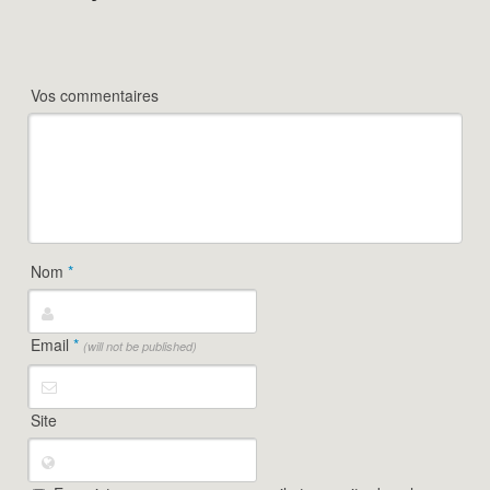
Vos commentaires
Nom
*
Email
*
(will not be published)
Site