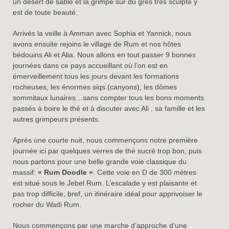
un désert de sable et la grimpe sur du grès très sculpté y
est de toute beauté.
Arrivés la veille à Amman avec Sophia et Yannick, nous
avons ensuite rejoins le village de Rum et nos hôtes
bédouins Ali et Alia. Nous allons en tout passer 9 bonnes
journées dans ce pays accueillant où l’on est en
émerveillement tous les jours devant les formations
rocheuses, les énormes siqs (canyons), les dômes
sommitaux lunaires…sans compter tous les bons moments
passés à boire le thé et à discuter avec Ali , sa famille et les
autres grimpeurs présents.
Après une courte nuit, nous commençons notre première
journée ici par quelques verres de thé sucré trop bon, puis
nous partons pour une belle grande voie classique du
massif:
« Rum Doodle »
. Cette voie en D de 300 mètres
est situé sous le Jebel Rum. L’escalade y est plaisante et
pas trop difficile, bref, un itinéraire idéal pour apprivoiser le
rocher du Wadi Rum.
Nous commençons par une marche d’approche d’une