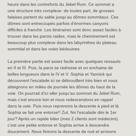
heure dans les contreforts du Jebel Rum. Ce sommet a
une structure très complexe: de toutes part, de grosses
falaises partent du sable jusqu’au dômes sommitaux. Ces
dômes sont entrecoupés parfois d’énormes canyons
difficiles à franchir. Les itinéraires sont donc assez faciles à
trouver dans les parois raides, mais le cheminement est
beaucoup plus complexe dans les labyrinthes du plateau
sommital et dans les voies bédouines.
La première partie est assez facile avec quelques ressauts
en II et III. Puis, la paroi se redresse et on enchaine de
belles longueurs dans le IV et V. Sophia et Yannick qui
découvrent l’escalade ici se débrouillent très bien et nous
atteignons en milieu de journée les dômes du haut de la
voie. On pourrait d’ici aller jusqu’au sommet du Jebel Rum,
mais c’est encore loin et nous redescendons en rappel
dans la voie. Puis nous reprenons la descente à pied et là
Sophia se fait une entorse!! Zut, fini l’escalade dès le 1er
jour? Après un rapide bilan (mes 2 clients sont médecins)
c’est une petite entorse et Sophia arrive à descendre
doucement. Nous finirons la descente de nuit et arrivons