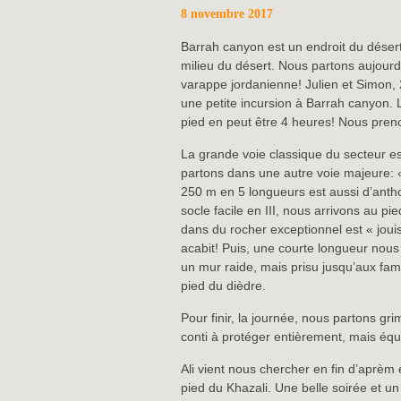
8 novembre 2017
Barrah canyon est un endroit du déser
milieu du désert. Nous partons aujourd
varappe jordanienne! Julien et Simon, 2
une petite incursion à Barrah canyon. 
pied en peut être 4 heures! Nous preno
La grande voie classique du secteur e
partons dans une autre voie majeure: «
250 m en 5 longueurs est aussi d’anth
socle facile en III, nous arrivons au 
dans du rocher exceptionnel est « joui
acabit! Puis, une courte longueur nous
un mur raide, mais prisu jusqu’aux f
pied du dièdre.
Pour finir, la journée, nous partons gr
conti à protéger entièrement, mais équi
Ali vient nous chercher en fin d’aprèm 
pied du Khazali. Une belle soirée et un