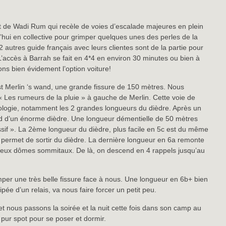
t de Wadi Rum qui recèle de voies d’escalade majeures en plein
’hui en collective pour grimper quelques unes des perles de la
 autres guide français avec leurs clientes sont de la partie pour
L’accès à Barrah se fait en 4*4 en environ 30 minutes ou bien à
ns bien évidement l’option voiture!
st Merlin ‘s wand, une grande fissure de 150 mètres. Nous
 Les rumeurs de la pluie » à gauche de Merlin. Cette voie de
ologie, notamment les 2 grandes longueurs du dièdre. Après un
pied d’un énorme dièdre. Une longueur démentielle de 50 mètres
ssif ». La 2ème longueur du dièdre, plus facile en 5c est du même
 permet de sortir du dièdre. La dernière longueur en 6a remonte
ameux dômes sommitaux. De là, on descend en 4 rappels jusqu’au
imper une très belle fissure face à nous. Une longueur en 6b+ bien
pée d’un relais, va nous faire forcer un petit peu.
et nous passons la soirée et la nuit cette fois dans son camp au
 pur spot pour se poser et dormir.