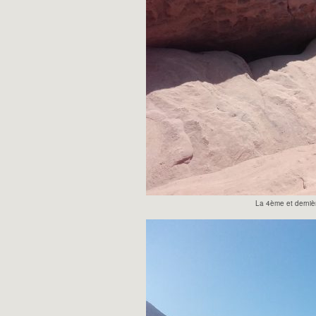
La 4ème et dernièr