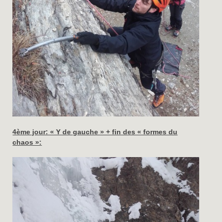
4ème jour: « Y de gauche » + fin des « formes du
chaos »: