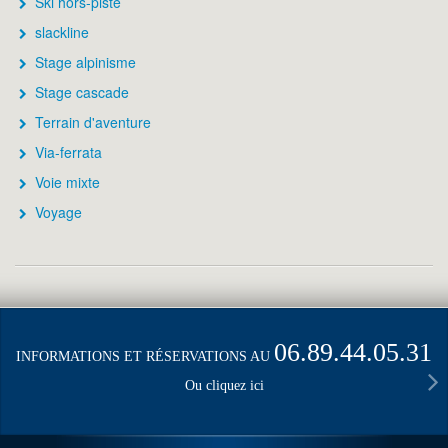
Ski hors-piste
slackline
Stage alpinisme
Stage cascade
Terrain d'aventure
Via-ferrata
Voie mixte
Voyage
06.89.44.05.31
INFORMATIONS ET RÉSERVATIONS AU
Ou cliquez ici