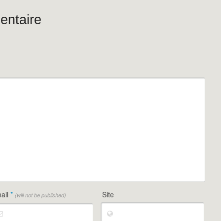
entaire
ail
*
Site
(will not be published)