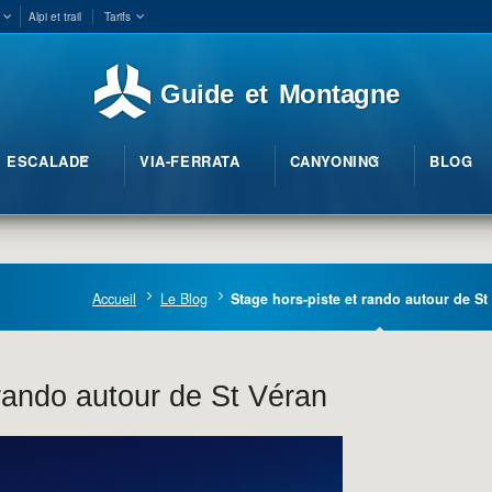
Alpi et trail
Tarifs
Guide et Montagne
ESCALADE
VIA-FERRATA
CANYONING
BLOG
Accueil
Le Blog
Stage hors-piste et rando autour de St
 rando autour de St Véran