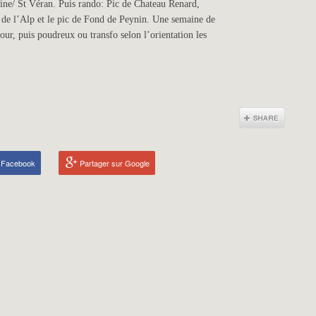
oline/ St Véran. Puis rando: Pic de Chateau Renard,
 de l’Alp et le pic de Fond de Peynin. Une semaine de
jour, puis poudreux ou transfo selon l’orientation les
r Facebook
Partager sur Google