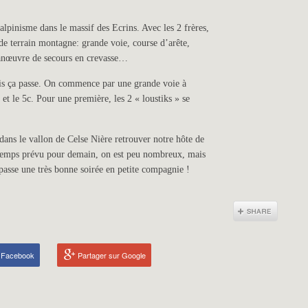
alpinisme dans le massif des Ecrins. Avec les 2 frères,
 de terrain montagne: grande voie, course d’arête,
manœuvre de secours en crevasse…
ais ça passe. On commence par une grande voie à
et le 5c. Pour une première, les 2 « loustiks » se
ans le vallon de Celse Nière retrouver notre hôte de
s temps prévu pour demain, on est peu nombreux, mais
passe une très bonne soirée en petite compagnie !
r Facebook
Partager sur Google