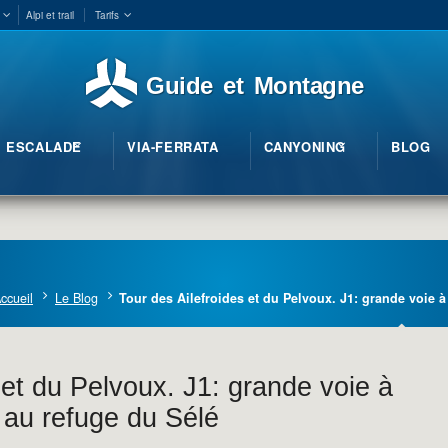
Alpi et trail
Tarifs
Guide et Montagne
ESCALADE
VIA-FERRATA
CANYONING
BLOG
ccueil
Le Blog
Tour des Ailefroides et du Pelvoux. J1: grande voie à
 et du Pelvoux. J1: grande voie à
 au refuge du Sélé