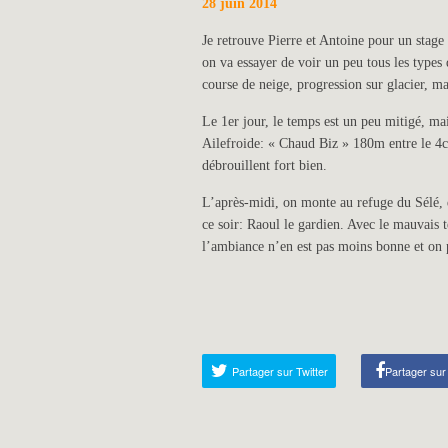
28 juin 2014
Je retrouve Pierre et Antoine pour un stage 
on va essayer de voir un peu tous les types
course de neige, progression sur glacier, 
Le 1er jour, le temps est un peu mitigé, m
Ailefroide: « Chaud Biz » 180m entre le 4c 
débrouillent fort bien.
L’après-midi, on monte au refuge du Sélé, d
ce soir: Raoul le gardien. Avec le mauvai
l’ambiance n’en est pas moins bonne et on 
Partager sur Twitter
Partager su