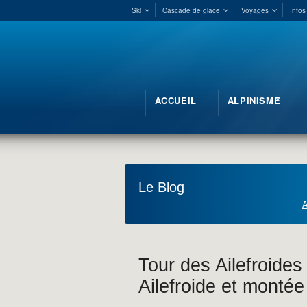
Ski
Cascade de glace
Voyages
Infos
ACCUEIL
ALPINISME
Le Blog
A
Tour des Ailefroides
Ailefroide et montée