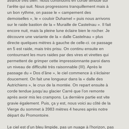
avance très bien. Nous continuons en corde tendue sur
l’arête qui suit. Nous progressons tranquillement mais à
un bon rythme, on passe le « campement des
demoiselles », le « couloir Duhamel » puis nous arrivons
sur le raide bastion de la « Muraille de Castelnau ». Il fait
encore nuit, mais la pleine lune éclaire bien le rocher. Je
découvre une variante de la « dalle Castelnau » plus
directe quelques mètres à gauche de celle-ci. ce passage
en 5 est raide, mais très prisu. On continu ensuite en
contournant les murs raides par des vires et virettes qui
permettent de grimper cette impressionnante paroi dans
un niveau de difficulté très raisonnable (III). Après le
passage du « Dos d’âne », le ciel commence à s’éclairer
doucement. On fait une longueur dans la « dalle des
Autrichiens », le crux de la montée. On repart ensuite à
corde tendue jusqu’au glacier Carré que l’on remonte
après avoir mis les crampons. La dernière partie est vite
gravie également. Puis, ça y est, nous voici au côté de la
Vierge du sommet à 3983 mètres 4 heures après notre
départ du Promontoire.
Le ciel est d’un bleu limpide, pas un nuage à l’horizon, pas