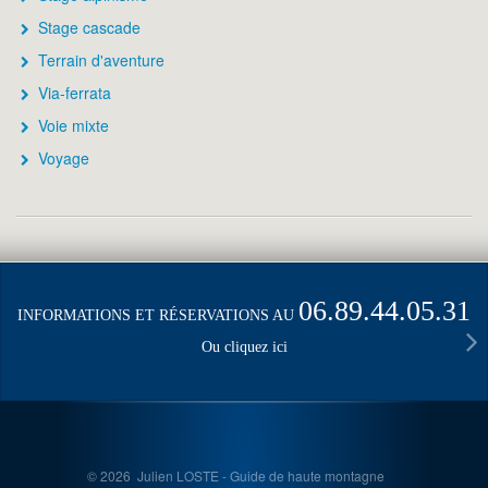
Stage cascade
Terrain d'aventure
Via-ferrata
Voie mixte
Voyage
06.89.44.05.31
INFORMATIONS ET RÉSERVATIONS AU
Ou cliquez ici
© 2026 Julien LOSTE - Guide de haute montagne