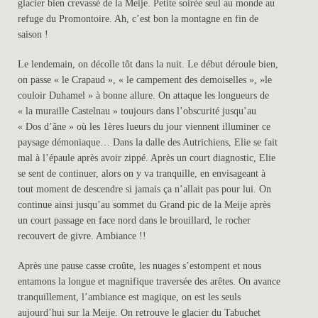
glacier bien crevassé de la Meije. Petite soirée seul au monde au
refuge du Promontoire. Ah, c’est bon la montagne en fin de
saison !
Le lendemain, on décolle tôt dans la nuit. Le début déroule bien,
on passe « le Crapaud », « le campement des demoiselles », »le
couloir Duhamel » à bonne allure. On attaque les longueurs de
« la muraille Castelnau » toujours dans l’obscurité jusqu’au
« Dos d’âne » où les 1ères lueurs du jour viennent illuminer ce
paysage démoniaque… Dans la dalle des Autrichiens, Elie se fait
mal à l’épaule après avoir zippé. Après un court diagnostic, Elie
se sent de continuer, alors on y va tranquille, en envisageant à
tout moment de descendre si jamais ça n’allait pas pour lui. On
continue ainsi jusqu’au sommet du Grand pic de la Meije après
un court passage en face nord dans le brouillard, le rocher
recouvert de givre. Ambiance !!
Après une pause casse croûte, les nuages s’estompent et nous
entamons la longue et magnifique traversée des arêtes. On avance
tranquillement, l’ambiance est magique, on est les seuls
aujourd’hui sur la Meije. On retrouve le glacier du Tabuchet