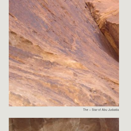
The « Star of Abu Judaidah »