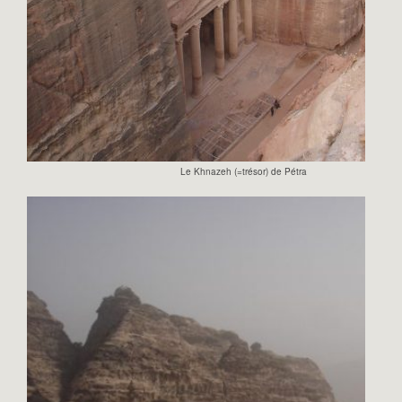
Le Khnazeh (=trésor) de Pétra